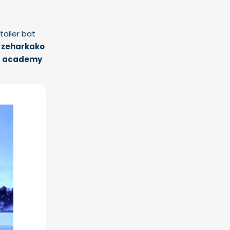
tailer bat
 zeharkako
r academy