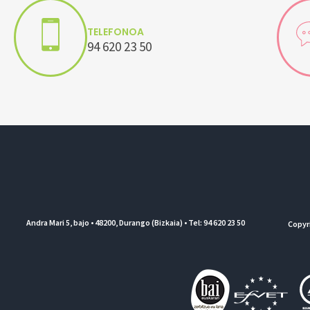
TELEFONOA
94 620 23 50
Andra Mari 5, bajo • 48200, Durango (Bizkaia) • Tel: 94 620 23 50
Copyr