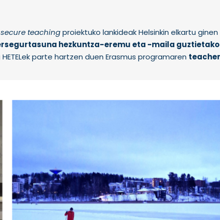
 secure teaching
proiektuko lankideak Helsinkin elkartu ginen 
ersegurtasuna hezkuntza-eremu eta -maila guztietako
 HETELek parte hartzen duen Erasmus programaren
teache