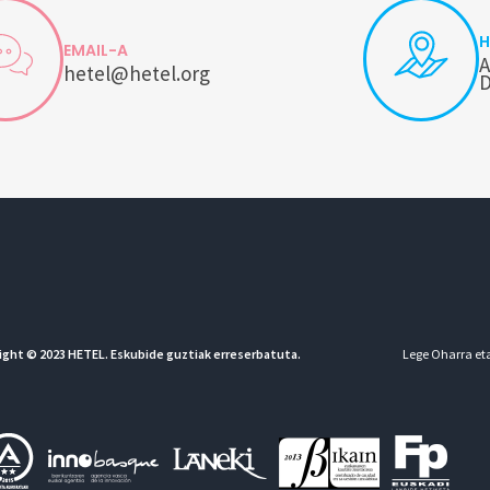
H
EMAIL-A
A
hetel@hetel.org
D
ight © 2023 HETEL. Eskubide guztiak erreserbatuta.
Lege Oharra eta