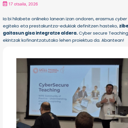
17 otsaila, 2026
Ia bi hilabete onlineko lanean izan ondoren, erasmus
cyber
egiteko eta prestakuntza-edukiak definitzen hasteko,
zib
gaitasun gisa integratze aldera.
Cyber secure Teaching
ekintzak kofinantzatutako lehen proiektua da. Abantean!