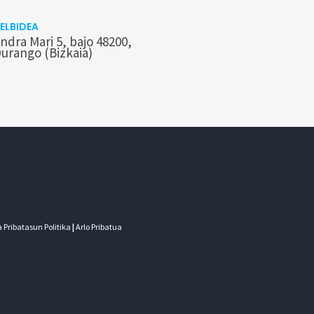
ELBIDEA
ndra Mari 5, bajo 48200,
urango (Bizkaia)
 Pribatasun Politika
|
Arlo Pribatua