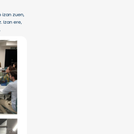
 izan zuen,
 Izan ere,
.