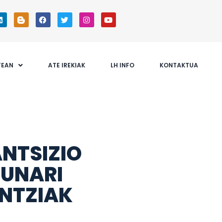
TEAN
ATE IREKIAK
LH INFO
KONTAKTUA
D
NTSIZIO
SUNARI
ENTZIAK