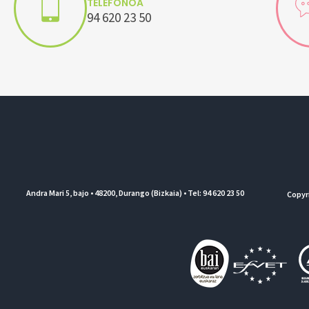
TELEFONOA
94 620 23 50
Andra Mari 5, bajo • 48200, Durango (Bizkaia) • Tel: 94 620 23 50
Copyr