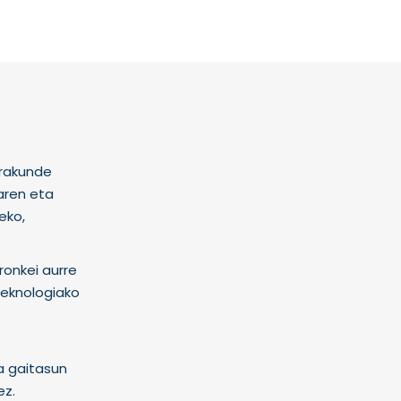
erakunde
zaren eta
eko,
ronkei aurre
teknologiako
a gaitasun
ez.