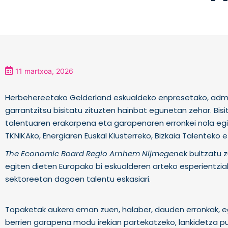
11 martxoa, 2026
Herbehereetako Gelderland eskualdeko enpresetako, admin
garrantzitsu bisitatu zituzten hainbat egunetan zehar. Bisi
talentuaren erakarpena eta garapenaren erronkei nola egi
TKNIKAko, Energiaren Euskal Klusterreko, Bizkaia Talenteko e
The Economic Board Regio Arnhem Nijmegen
ek bultzatu z
egiten dieten Europako bi eskualderen arteko esperientziak
sektoreetan dagoen talentu eskasiari.
Topaketak aukera eman zuen, halaber, dauden erronkak, e
berrien garapena modu irekian partekatzeko, lankidetza pub