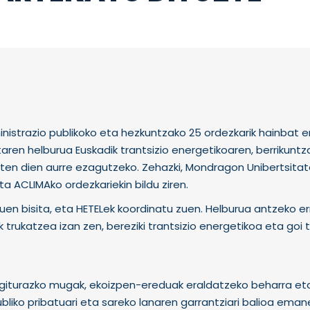
istrazio publikoko eta hezkuntzako 25 ordezkarik hainbat 
taren helburua Euskadik trantsizio energetikoaren, berrikunt
ten dien aurre ezagutzeko. Zehazki, Mondragon Unibertsitat
ta ACLIMAko ordezkariekin bildu ziren.
uen bisita, eta HETELek koordinatu zuen. Helburua antzeko er
 trukatzea izan zen, bereziki trantsizio energetikoa eta goi 
giturazko mugak, ekoizpen-ereduak eraldatzeko beharra et
liko pribatuari eta sareko lanaren garrantziari balioa eman