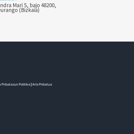
ndra Mari 5, bajo 48200,
urango (Bizkaia)
 Pribatasun Politika
|
Arlo Pribatua