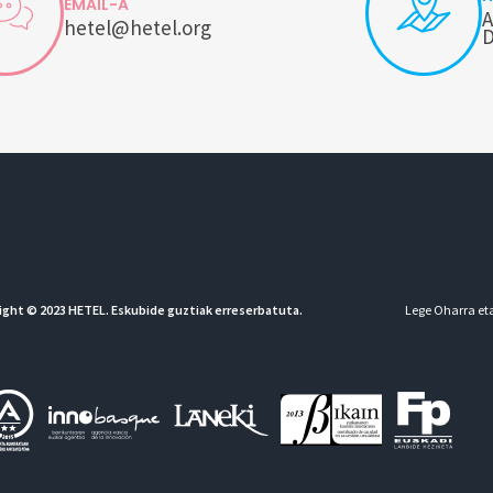
EMAIL-A
A
hetel@hetel.org
D
ight © 2023 HETEL. Eskubide guztiak erreserbatuta.
Lege Oharra eta