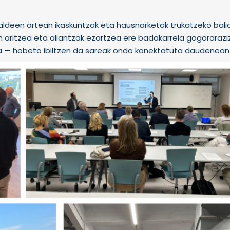
ldeen artean ikaskuntzak eta hausnarketak trukatzeko balio
ritzea eta aliantzak ezartzea ere badakarrela gogoraraziz.
a — hobeto ibiltzen da sareak ondo konektatuta daudenean