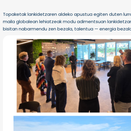
Topaketak lankidetzaren aldeko apustua egiten duten lurra
maila globalean lehiatzeak modu adimentsuan lankidetzan a
bisitan nabarmendu zen bezala, talentua — energia bezal