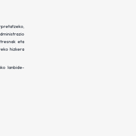
pretatzeko,
dministrazio
tresnak eta
reko hizkera
ako lanbide-