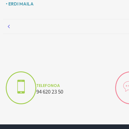
• ERDI MAILA
TELEFONOA
94 620 23 50