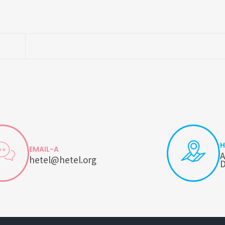
H
EMAIL-A
A
hetel@hetel.org
D