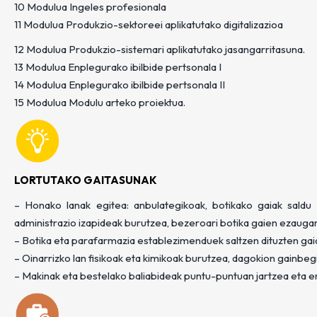
10 Modulua Ingeles profesionala
11 Modulua Produkzio-sektoreei aplikatutako digitalizazioa
12 Modulua Produkzio-sistemari aplikatutako jasangarritasuna.
13 Modulua Enplegurako ibilbide pertsonala I
14 Modulua Enplegurako ibilbide pertsonala II
15 Modulua Modulu arteko proiektua.
LORTUTAKO GAITASUNAK
– Honako lanak egitea: anbulategikoak, botikako gaiak saldu
administrazio izapideak burutzea, bezeroari botika gaien ezauga
– Botika eta parafarmazia establezimenduek saltzen dituzten gaiak
– Oinarrizko lan fisikoak eta kimikoak burutzea, dagokion gainbe
– Makinak eta bestelako baliabideak puntu-puntuan jartzea eta 