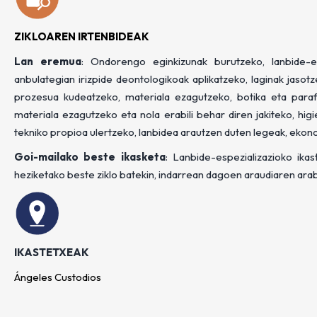
ZIKLOAREN IRTENBIDEAK
Lan eremua
: Ondorengo eginkizunak burutzeko, lanbide-es
anbulategian irizpide deontologikoak aplikatzeko, laginak jaso
prozesua kudeatzeko, materiala ezagutzeko, botika eta para
materiala ezagutzeko eta nola erabili behar diren jakiteko, hig
tekniko propioa ulertzeko, lanbidea arautzen duten legeak, eko
Goi-mailako beste ikasketa
: Lanbide-espezializazioko ikas
heziketako beste ziklo batekin, indarrean dagoen araudiaren ara
IKASTETXEAK
Ángeles Custodios