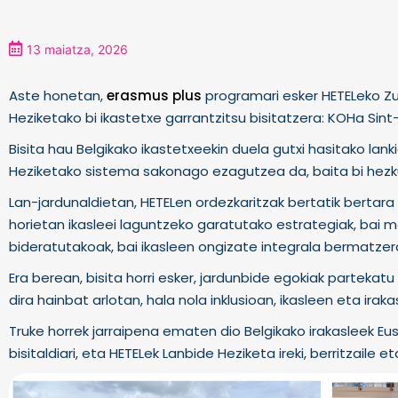
13 maiatza, 2026
Aste honetan,
erasmus plus
programari esker HETELeko Zu
Heziketako bi ikastetxe garrantzitsu bisitatzera: KOHa Sint
Bisita hau Belgikako ikastetxeekin duela gutxi hasitako la
Heziketako sistema sakonago ezagutzea da, baita bi hezku
Lan-jardunaldietan, HETELen ordezkaritzak bertatik bertar
horietan ikasleei laguntzeko garatutako estrategiak, bai 
bideratutakoak, bai ikasleen ongizate integrala bermatzer
Era berean, bisita horri esker, jardunbide egokiak partekatu
dira hainbat arlotan, hala nola inklusioan, ikasleen eta ir
Truke horrek jarraipena ematen dio Belgikako irakasleek Eu
bisitaldiari, eta HETELek Lanbide Heziketa ireki, berritzail