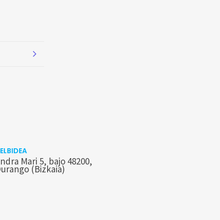
ELBIDEA
ndra Mari 5, bajo 48200,
urango (Bizkaia)