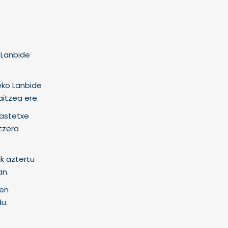
 Lanbide
deko Lanbide
itzea ere.
kastetxe
tzera
ak aztertu
an.
ten
du.