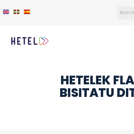
HETELEK FL
BISITATU D