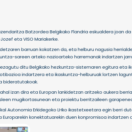
zendaritza Batzordea Belgikako Flandria eskualdera joan da
-Jozef eta VISO Mariakerke.
nkidetzaren barruan kokatzen da, eta helburu nagusia herrial
ntza-sareen arteko nazioarteko harremanak indartzen jarra
a ezagutu ditu Belgikako hezkuntza-sistemaren egitura eta i
motibazioa indartzera eta ikaskuntza-helburuak lortzen lagun
a bideratutakoak.
 ahal izan dira eta Europan lankidetzan aritzeko aukera berri
akasleen mugikortasunean eta proiektu berritzaileen garapene
skal Autonomia Erkidegoko LHko ikastetxeetara egin berri du
e eta Europarekin konektatuarekin duen konpromisoa indartzen 