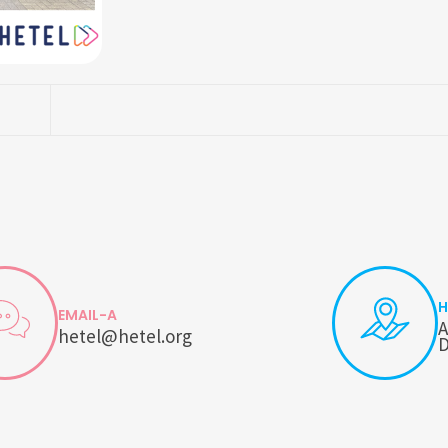
H
EMAIL-A
A
hetel@hetel.org
D