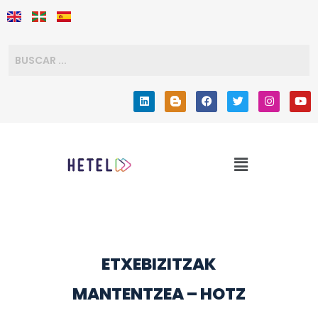
ETXEBIZITZAK
MANTENTZEA – HOTZ