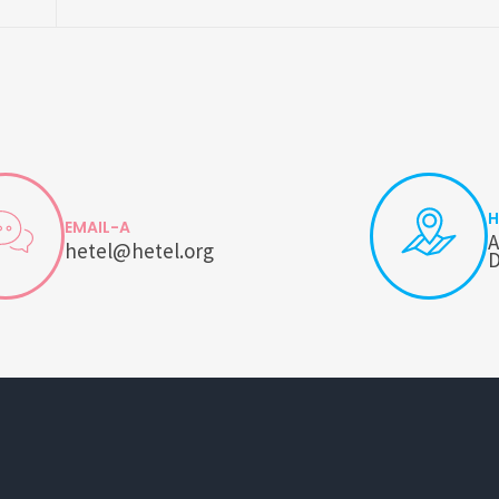
H
EMAIL-A
A
hetel@hetel.org
D