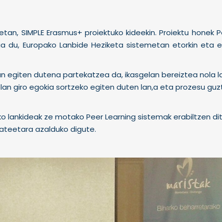
etan, SIMPLE Erasmus+ proiektuko kideekin. Proiektu honek P
ua du, Europako Lanbide Heziketa sistemetan etorkin eta e
tan egiten dutena partekatzea da, ikasgelan bereiztea nola 
elan giro egokia sortzeko egiten duten lan,a eta prozesu guz
ako lankideak ze motako Peer Learning sistemak erabiltzen di
tateetara azalduko digute.