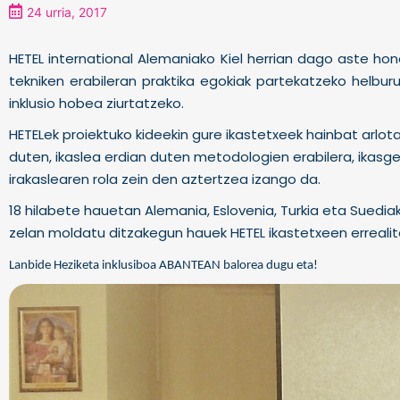
24 urria, 2017
HETEL international Alemaniako Kiel herrian dago aste hon
tekniken erabileran praktika egokiak partekatzeko helbur
inklusio hobea ziurtatzeko.
HETELek proiektuko kideekin gure ikastetxeek hainbat arlo
duten, ikaslea erdian duten metodologien erabilera, ikasg
irakaslearen rola zein den aztertzea izango da.
18 hilabete hauetan Alemania, Eslovenia, Turkia eta Suedi
zelan moldatu ditzakegun hauek HETEL ikastetxeen erreali
Lanbide Heziketa inklusiboa ABANTEAN balorea dugu eta!