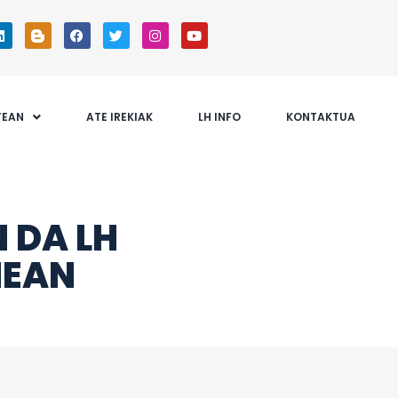
TEAN
ATE IREKIAK
LH INFO
KONTAKTUA
 DA LH
NEAN