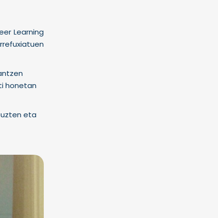
eer Learning
rrefuxiatuen
lantzen
ti honetan
tuzten eta