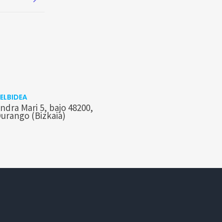
ELBIDEA
ndra Mari 5, bajo 48200,
urango (Bizkaia)