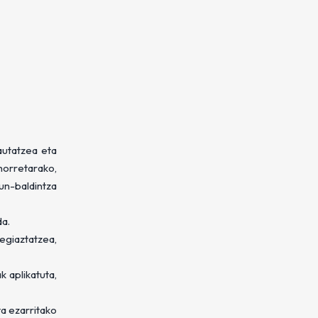
autatzea eta
horretarako,
un-baldintza
da.
egiaztatzea,
 aplikatuta,
a ezarritako