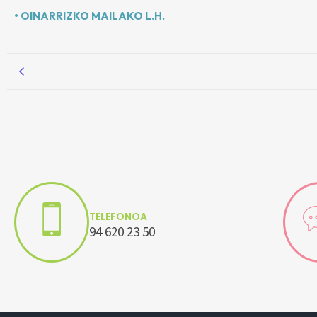
• OINARRIZKO MAILAKO L.H.
TELEFONOA
94 620 23 50