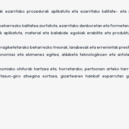
ak ezarritako prozedurak aplikatuta eta ezarritako kalitate- eta
 beharrezko kalitatea ziurtatuta, ezarritako denboretan eta formetan
k aplikatuta, material eta baliabide egokiak erabilita eta produk
ragiketetarako beharrezko tresnak, lanabesak eta erremintak prest
onomiaz eta ekimenez egitea, aldaketa teknologikoen eta anto
tonomiako ohiturak hartzea eta, horretarako, pertsonen arteko ha
tasun-giro atsegina sortzea, gizartearen hainbat esparrutan g