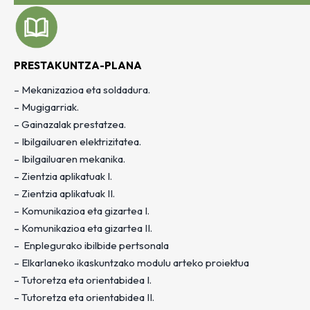
PRESTAKUNTZA-PLANA
– Mekanizazioa eta soldadura.
– Mugigarriak.
– Gainazalak prestatzea.
– Ibilgailuaren elektrizitatea.
– Ibilgailuaren mekanika.
– Zientzia aplikatuak I.
– Zientzia aplikatuak II.
– Komunikazioa eta gizartea I.
– Komunikazioa eta gizartea II.
– Enplegurako ibilbide pertsonala
– Elkarlaneko ikaskuntzako modulu arteko proiektua
– Tutoretza eta orientabidea I.
– Tutoretza eta orientabidea II.