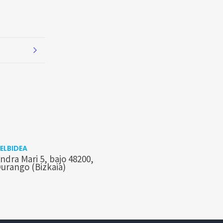
ELBIDEA
ndra Mari 5, bajo 48200,
urango (Bizkaia)