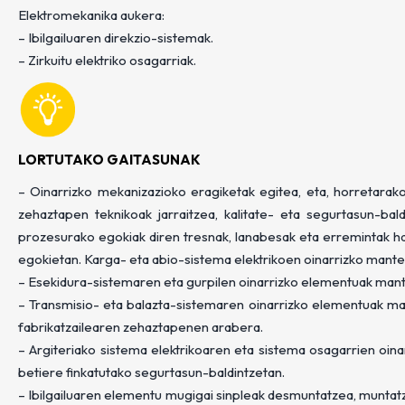
Elektromekanika aukera:
– Ibilgailuaren direkzio-sistemak.
– Zirkuitu elektriko osagarriak.
LORTUTAKO GAITASUNAK
– Oinarrizko mekanizazioko eragiketak egitea, eta, horretarak
zehaztapen teknikoak jarraitzea, kalitate- eta segurtasun-bal
prozesurako egokiak diren tresnak, lanabesak eta erremintak hau
egokietan. Karga- eta abio-sistema elektrikoen oinarrizko mante
– Esekidura-sistemaren eta gurpilen oinarrizko elementuak man
– Transmisio- eta balazta-sistemaren oinarrizko elementuak man
fabrikatzailearen zehaztapenen arabera.
– Argiteriako sistema elektrikoaren eta sistema osagarrien oina
betiere finkatutako segurtasun-baldintzetan.
– Ibilgailuaren elementu mugigai sinpleak desmuntatzea, muntatze