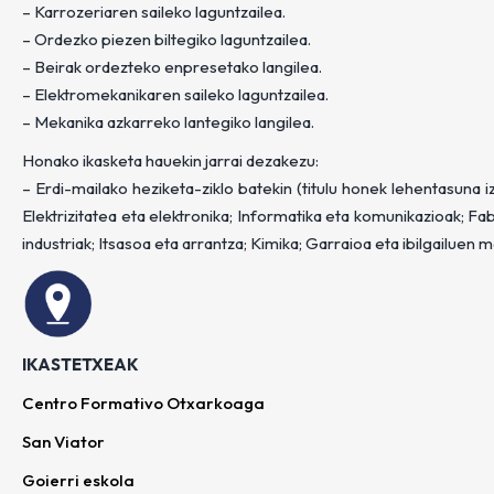
– Karrozeriaren saileko laguntzailea.
– Ordezko piezen biltegiko laguntzailea.
– Beirak ordezteko enpresetako langilea.
– Elektromekanikaren saileko laguntzailea.
– Mekanika azkarreko lantegiko langilea.
Honako ikasketa hauekin jarrai dezakezu:
– Erdi-mailako heziketa-ziklo batekin (titulu honek lehentasuna 
Elektrizitatea eta elektronika; Informatika eta komunikazioak; F
industriak; Itsasoa eta arrantza; Kimika; Garraioa eta ibilgailuen m
IKASTETXEAK
Centro Formativo Otxarkoaga
San Viator
Goierri eskola