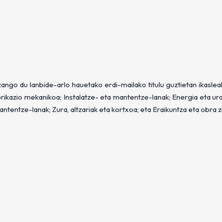
izango du lanbide-arlo hauetako erdi-mailako titulu guztietan ikasle
abrikazio mekanikoa; Instalatze- eta mantentze-lanak; Energia eta u
antentze-lanak; Zura, altzariak eta kortxoa; eta Eraikuntza eta obra zi