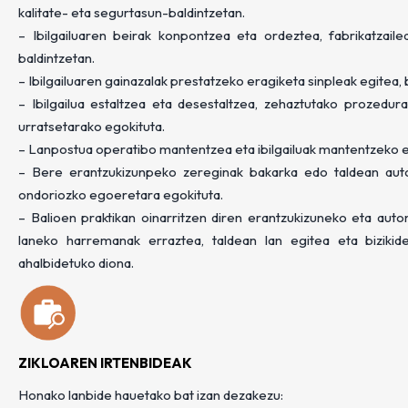
kalitate- eta segurtasun-baldintzetan.
– Ibilgailuaren beirak konpontzea eta ordeztea, fabrikatzaile
baldintzetan.
– Ibilgailuaren gainazalak prestatzeko eragiketa sinpleak egitea,
– Ibilgailua estaltzea eta desestaltzea, zehaztutako prozedura
urratsetarako egokituta.
– Lanpostua operatibo mantentzea eta ibilgailuak mantentzeko e
– Bere erantzukizunpeko zereginak bakarka edo taldean aut
ondoriozko egoeretara egokituta.
– Balioen praktikan oinarritzen diren erantzukizuneko eta au
laneko harremanak erraztea, taldean lan egitea eta bizikide
ahalbidetuko diona.
ZIKLOAREN IRTENBIDEAK
Honako lanbide hauetako bat izan dezakezu: