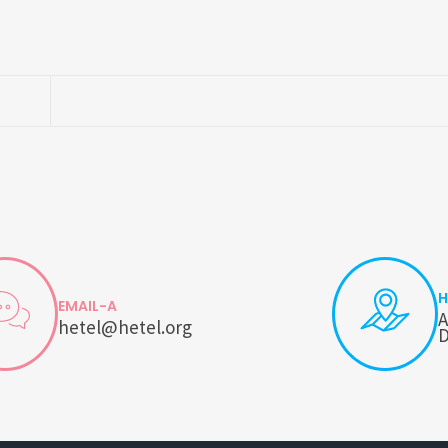
H
EMAIL-A
A
hetel@hetel.org
D