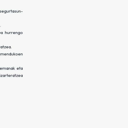
 segurtasun-
.
tua hurrengo
atzea.
lamendukoen
rremanak eta
izarteratzea