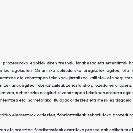
o, prozesurako egokiak diren tresnak, lanabesak eta erremintak h
dintza egokietan. Oinarrizko soldadurako eragiketak egitea, eta, 
tatzea eta zehaztapen teknikoak jarraitzea, kalitate- eta segurtas
ntze-lanak egitea, fabrikatzaileak zehaztutako prozeduren arabera.
tentzea, beharrezko eragiketak zehaztapen teknikoen arabera egin
tentzea eta, horretarako, fluidoak ordeztea eta ihesik ez dagoela 
rrizko elementuak ordeztea, fabrikatzaileak zehaztutako prozedurak
a eta ordeztea, fabrikatzaileak ezarritako prozedurak aplikatuta et