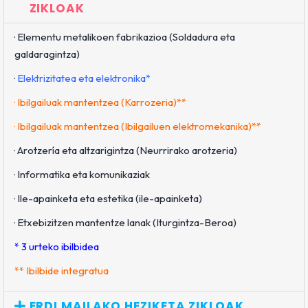
ZIKLOAK
· Elementu metalikoen fabrikazioa (Soldadura eta
galdaragintza)
·
Elektrizitatea eta elektronika*
·
Ibilgailuak mantentzea (Karrozeria)**
·
Ibilgailuak mantentzea (Ibilgailuen elektromekanika)**
· Arotzería eta altzarigintza (Neurrirako arotzeria)
· Informatika eta komunikaziak
· Ile-apainketa eta estetika (ile-apainketa)
· Etxebizitzen mantentze lanak (Iturgintza-Beroa)
* 3 urteko ibilbidea
** Ibilbide integratua
ERDI MAILAKO HEZIKETA ZIKLOAK