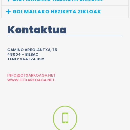
GOI MAILAKO HEZIKETA ZIKLOAK
Kontaktua
CAMINO ARBOLANTXA, 75
48004 – BILBAO
TFNO: 944 124 992
INFO@OTXARKOAGA.NET
WWW.OTXARKOAGA.NET