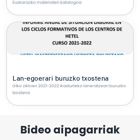
Euskarazko materialen katalogoa
Lan-egoerari buruzko txostena
LHko zikloen 2021-2022 ikasturteko laneratzeari buruzko
txostena
Bideo aipagarriak