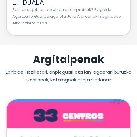
LH DUALA
Zein dira gehien eskatzen diren profilak? Ez galdu
Agurtzane Guerediaga eta Julio Alarconekin egindako
elkarrizketa osoa
Argitalpenak
Lanbide Heziketari, enpleguari eta lan-egoerari buruzko
txostenak, katalogoak eta azterlanak.