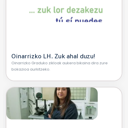
Oinarrizko LH. Zuk ahal duzu!
Oinarrizko Graduko zikloak aukera bikaina dira zure
bokazioa aurkitzeko.