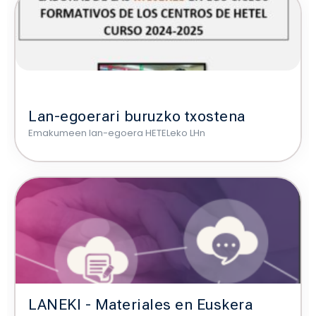
Lan-egoerari buruzko txostena
Emakumeen lan-egoera HETELeko LHn
LANEKI - Materiales en Euskera