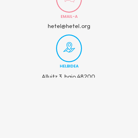
EMAIL-A
hetel@hetel.org
HELBIDEA
Alluitz 3, bajo 48200,
Durango (Bizkaia)
Alluitz 3, bajo • 48200, Durango (Bizkaia) • Tel: 94 620 23 50