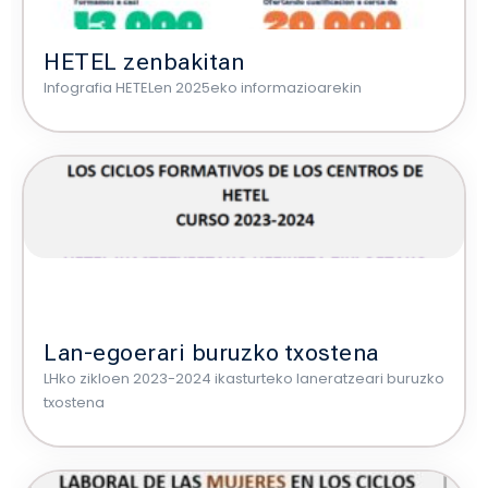
HETEL zenbakitan
Infografia HETELen 2025eko informazioarekin
Lan-egoerari buruzko txostena
LHko zikloen 2023-2024 ikasturteko laneratzeari buruzko
txostena