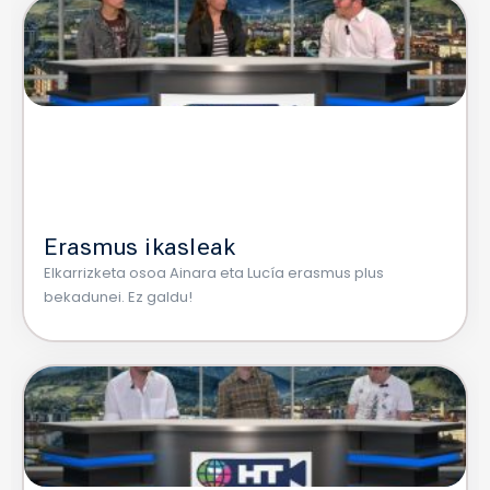
Erasmus ikasleak
Elkarrizketa osoa Ainara eta Lucía erasmus plus
bekadunei. Ez galdu!