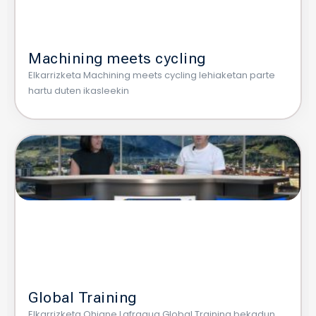
Machining meets cycling
Elkarrizketa Machining meets cycling lehiaketan parte
hartu duten ikasleekin
Global Training
Elkarrizketa Ohiane Lafragua Global Training bekadun