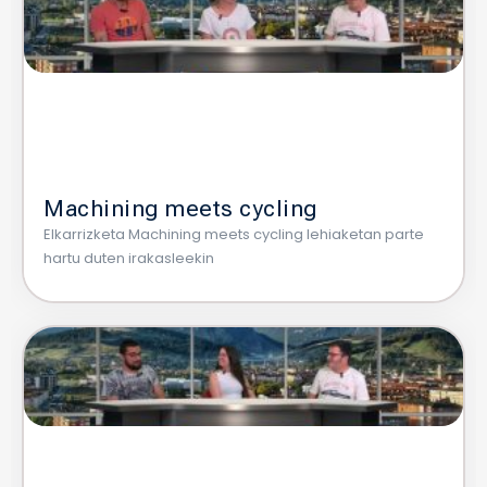
Machining meets cycling
Elkarrizketa Machining meets cycling lehiaketan parte
hartu duten irakasleekin