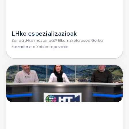
LHko espezializazioak
Zer da LHko master bat? Elkarrizketa osoa Gorka
Iturzaeta eta Xabier Lopezekin