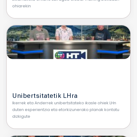
ohiarekin
Unibertsitatetik LHra
Ikerrek eta Anderrek unibertsitateko ikasle ohiek LHn
duten esperientzia eta etorkizunerako planak kontatu
dizkigute