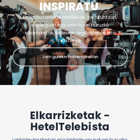
INSPIRATU
Ezagutu Lanbide Heziketari, berrikuntzari,
enpleguari eta talentuari buruzko
elkarrizketak, bideoak, argitalpenak eta
txostenak.
Jarri gurekin harremanetan
Elkarrizketak -
HetelTelebista
Lanbide-heziketari eta lanbide-munduari buruzko