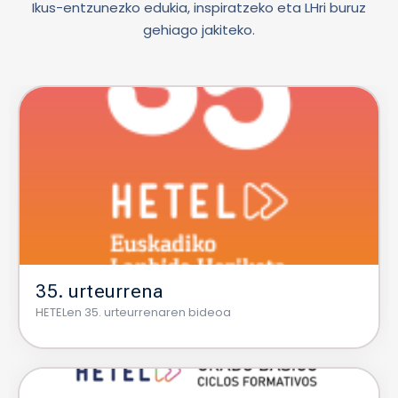
Ikus-entzunezko edukia, inspiratzeko eta LHri buruz
gehiago jakiteko.
35. urteurrena
HETELen 35. urteurrenaren bideoa