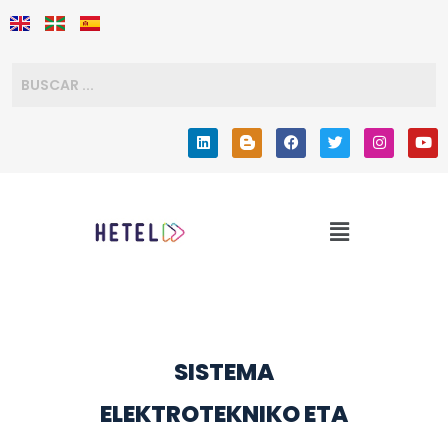
SISTEMA
ELEKTROTEKNIKO ETA