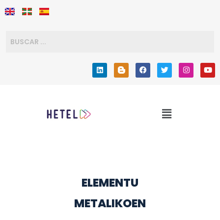
ELEMENTU
METALIKOEN