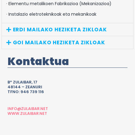
·
Elementu metalikoen Fabrikazioa (Mekanizazioa)
· Instalazio eletroteknikoak eta mekanikoak
ERDI MAILAKO HEZIKETA ZIKLOAK
GOI MAILAKO HEZIKETA ZIKLOAK
Kontaktua
Bº ZULAIBAR, 17
48144 – ZEANURI
TFNO: 946 739 116
INFO@ZULAIBAR.NET
WWW.ZULAIBAR.NET