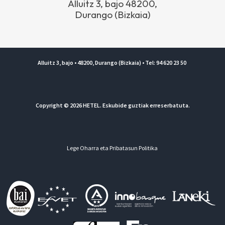
Alluitz 3, bajo 48200,
Durango (Bizkaia)
Alluitz 3, bajo • 48200, Durango (Bizkaia) • Tel: 94 620 23 50
Copyright © 2026 HETEL. Eskubide guztiak erreserbatuta.
Lege Oharra eta Pribatasun Politika