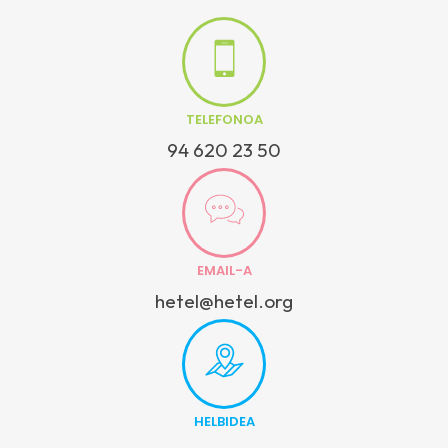
TELEFONOA
94 620 23 50
EMAIL-A
hetel@hetel.org
HELBIDEA