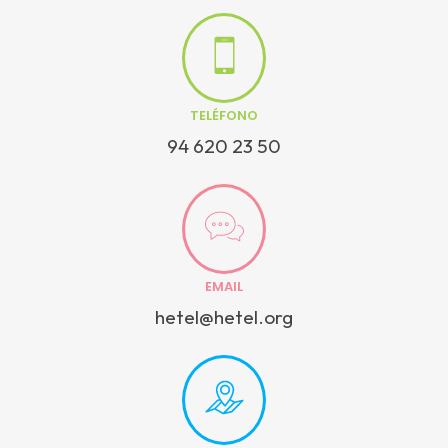
TELÉFONO
94 620 23 50
EMAIL
hetel@hetel.org