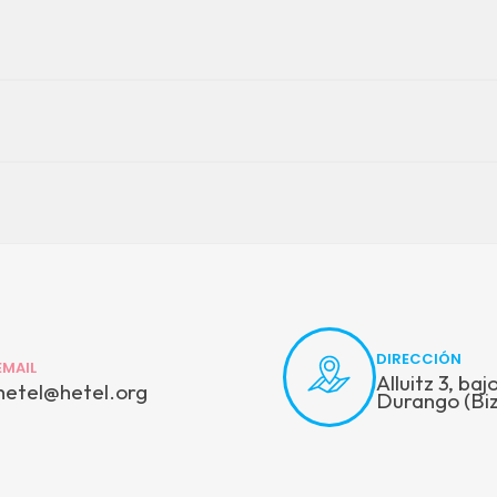
DIRECCIÓN
EMAIL
Alluitz 3, ba
hetel@hetel.org
Durango (Biz