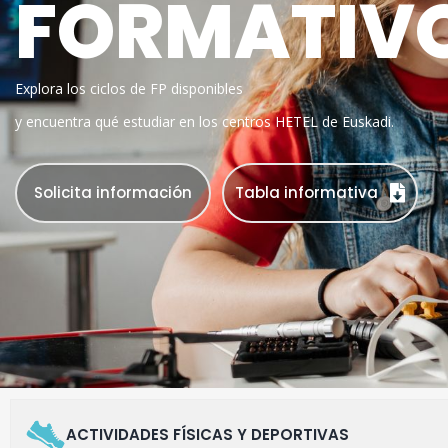
FORMATIV
Explora los ciclos de FP disponibles
y encuentra qué estudiar en los centros HETEL de Euskadi.
Solicita información
Tabla informativa
ACTIVIDADES FÍSICAS Y DEPORTIVAS