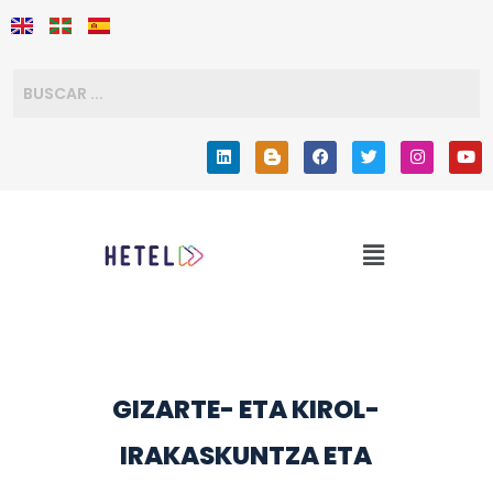
GIZARTE- ETA KIROL-
IRAKASKUNTZA ETA