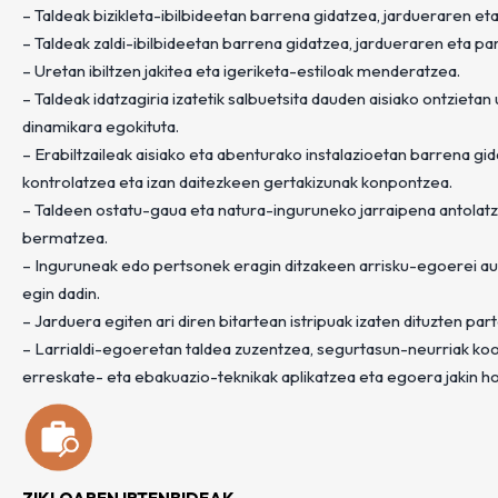
– Taldeak bizikleta-ibilbideetan barrena gidatzea, jardueraren et
– Taldeak zaldi-ibilbideetan barrena gidatzea, jardueraren eta pa
– Uretan ibiltzen jakitea eta igeriketa-estiloak menderatzea.
– Taldeak idatzagiria izatetik salbuetsita dauden aisiako ontziet
dinamikara egokituta.
– Erabiltzaileak aisiako eta abenturako instalazioetan barrena gi
kontrolatzea eta izan daitezkeen gertakizunak konpontzea.
– Taldeen ostatu-gaua eta natura-inguruneko jarraipena antolatz
bermatzea.
– Inguruneak edo pertsonek eragin ditzakeen arrisku-egoerei au
egin dadin.
– Jarduera egiten ari diren bitartean istripuak izaten dituzten par
– Larrialdi-egoeretan taldea zuzentzea, segurtasun-neurriak ko
erreskate- eta ebakuazio-teknikak aplikatzea eta egoera jakin h