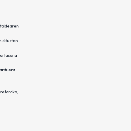
-taldearen
n dituzten
gurtasuna
jarduera
rretarako,