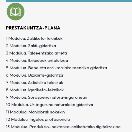
PRESTAKUNTZA-PLANA
1 Modulua. Zaldiketa-teknikak
2 Modulua. Zaldi-gidaritza
3 Modulua. Taldeentzako arreta
4 Modulua. Ibilbideak antolatzea
5 Modulua. Behe eta erdi-mailako mendiko gidaritza
6 Modulua. Bizikleta-gidaritza
7 Modulua. Astialdiko teknikak
8 Modulua. Igeriketa-teknikak
9 Modulua. Sorospena natura-ingurunean
10 Modulua. Ur-ingurune naturaleko gidaritza
11 Modulua. Maniobrak sokekin
12 Modulua. Ingeles profesionala
13 Modulua. Produkzio- sektoreei aplikatutako digitalizazioa