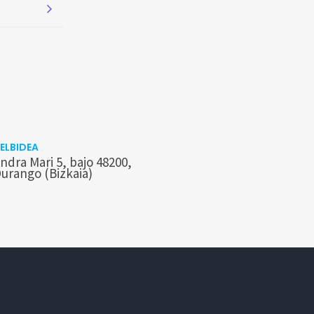
ELBIDEA
ndra Mari 5, bajo 48200,
urango (Bizkaia)