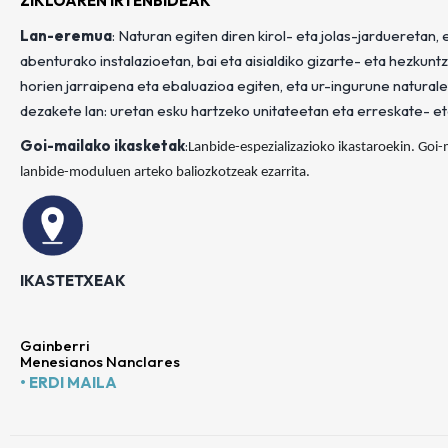
ZIKLOAREN IRTENBIDEAK
Lan-eremua
: Naturan egiten diren kirol- eta jolas-jardueretan,
abenturako instalazioetan, bai eta aisialdiko gizarte- eta hezkun
horien jarraipena eta ebaluazioa egiten, eta ur-ingurune natural
dezakete lan: uretan esku hartzeko unitateetan eta erreskate- e
Goi-mailako ikasketak
:
Lanbide-espezializazioko ikastaroekin. Goi
lanbide-moduluen arteko baliozkotzeak ezarrita.
IKASTETXEAK
Gainberri
Menesianos Nanclares
• ERDI MAILA