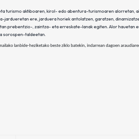
 eta turismo aktiboaren, kirol- edo abentura-turismoaren alorretan, a
tza-jardueretan ere, jarduera horiek antolatzen, garatzen, dinamizatz
etan prebentzio-, zaintza- eta erreskate-lanak egiten. Alor hauetan e
ta sorospen-taldeetan.
-mailako lanbide-heziketako beste ziklo batekin, indarrean dagoen araudiar