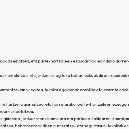
atuak diseinatzea, eta parte-hartzaileen ezaugarriak, egindako aurre
tuak antolatzea, eta jarduerak egiteko beharrezkoak diren izapideak 
ntentze-lanak egitea, teknika egokienak erabilita eta ezarrita dau
parte hartzera animatzea, eta horretarako, parte-hartzaileen ezaugar
neurriak betetzea.
a gidatzea, jardueraren dinamikara eta partaide-taldearen dinamikar
gidatzea, beharrezkoak diren aurreratze- eta segurtasun-teknikak era