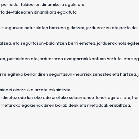
a partaide-taldearen dinamikara egokituta.
rtaide-taldearen dinamikara egokituta.
an ur-ingurune naturaletan barrena gidatzea, jardueraren eta partaide
datzea, eta segurtasun-baldintzen berri ematea, jarduerak nola egite
ea, partaideen eta jardueraren ezaugarriak kontuan hartuta, eta se
rre egiteko behar diren segurtasun-neurriak zehaztea eta hartzea, 
taideei oinarrizko arreta eskaintzea.
ordinatuz edo lurreko edo uretako salbamendu-lanak eginez, eta, ho
orretarako egokienak diren baliabideak eta metodoak erabiltzea.