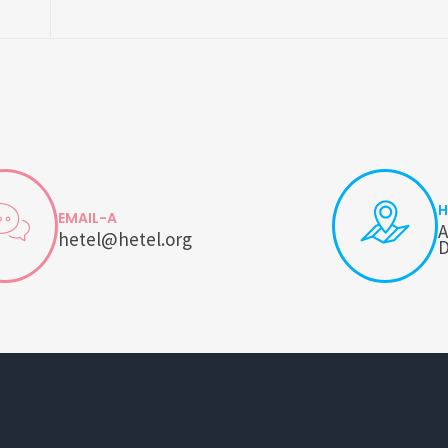
H
EMAIL-A
A
hetel@hetel.org
D