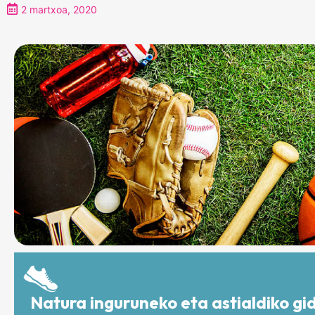
2 martxoa, 2020
Natura inguruneko eta astialdiko gi