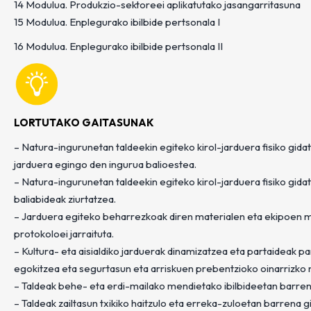
14 Modulua. Produkzio-sektoreei aplikatutako jasangarritasuna
15 Modulua. Enplegurako ibilbide pertsonala I
16 Modulua. Enplegurako ibilbide pertsonala II
LORTUTAKO GAITASUNAK
– Natura-ingurunetan taldeekin egiteko kirol-jarduera fisiko gid
jarduera egingo den ingurua balioestea.
– Natura-ingurunetan taldeekin egiteko kirol-jarduera fisiko gida
baliabideak ziurtatzea.
– Jarduera egiteko beharrezkoak diren materialen eta ekipoen ma
protokoloei jarraituta.
– Kultura- eta aisialdiko jarduerak dinamizatzea eta partaideak 
egokitzea eta segurtasun eta arriskuen prebentzioko oinarrizko 
– Taldeak behe- eta erdi-mailako mendietako ibilbideetan barren
– Taldeak zailtasun txikiko haitzulo eta erreka-zuloetan barrena 