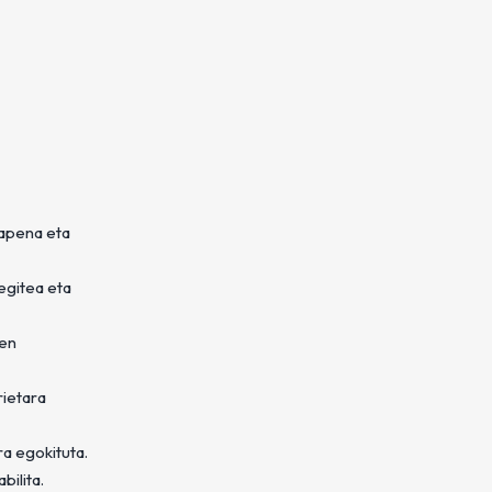
rapena eta
egitea eta
den
rietara
a egokituta.
bilita.