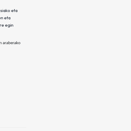
isiako eta
en eta
re egin
en araberako