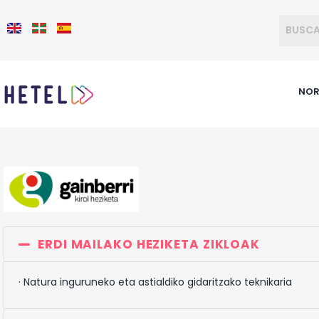
NOR
ERDI MAILAKO HEZIKETA ZIKLOAK
· Natura inguruneko eta astialdiko gidaritzako teknikaria