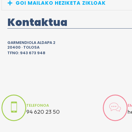
GOI MAILAKO HEZIKETA ZIKLOAK
Kontaktua
GARMENDIOLA ALDAPA 2
20400 · TOLOSA
TFNO: 943 673 948
TELEFONOA
E
94 620 23 50
h