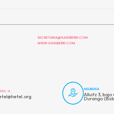
SECRETARIA@GAINBERRI.COM
WWW.GAINBERRI.COM
HELBIDEA
MAIL-A
Alluitz 3, baj
etel@hetel.org
Durango (Bizk