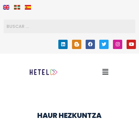
HAUR HEZKUNTZA