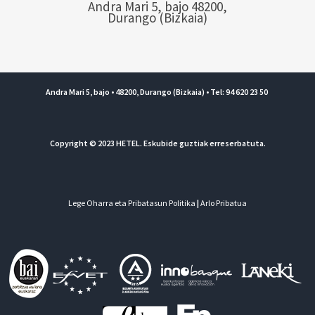
Andra Mari 5, bajo 48200,
Durango (Bizkaia)
Andra Mari 5, bajo • 48200, Durango (Bizkaia) • Tel: 94 620 23 50
Copyright © 2023 HETEL. Eskubide guztiak erreserbatuta.
Lege Oharra eta Pribatasun Politika
|
Arlo Pribatua