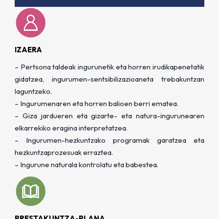
IZAERA
– Pertsona taldeak ingurunetik eta horren irudikapenetatik
gidatzea, ingurumen-sentsibilizazioaneta trebakuntzan
laguntzeko.
– Ingurumenaren eta horren balioen berri ematea.
– Giza jardueren eta gizarte- eta natura-ingurunearen
elkarrekiko eragina interpretatzea.
– Ingurumen-hezkuntzako programak garatzea eta
hezkuntzaprozesuak erraztea.
– Ingurune naturala kontrolatu eta babestea.
PRESTAKUNTZA-PLANA