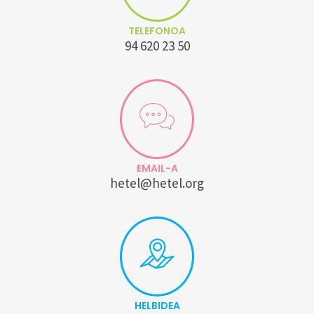
TELEFONOA
94 620 23 50
EMAIL-A
hetel@hetel.org
HELBIDEA