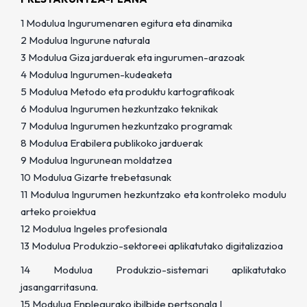
1 Modulua Ingurumenaren egitura eta dinamika
2 Modulua Ingurune naturala
3 Modulua Giza jarduerak eta ingurumen-arazoak
4 Modulua Ingurumen-kudeaketa
5 Modulua Metodo eta produktu kartografikoak
6 Modulua Ingurumen hezkuntzako teknikak
7 Modulua Ingurumen hezkuntzako programak
8 Modulua Erabilera publikoko jarduerak
9 Modulua Ingurunean moldatzea
10 Modulua Gizarte trebetasunak
11 Modulua Ingurumen hezkuntzako eta kontroleko modulu
arteko proiektua
12 Modulua Ingeles profesionala
13 Modulua Produkzio-sektoreei aplikatutako digitalizazioa
14 Modulua Produkzio-sistemari aplikatutako
jasangarritasuna.
15 Modulua Enplegurako ibilbide pertsonala I