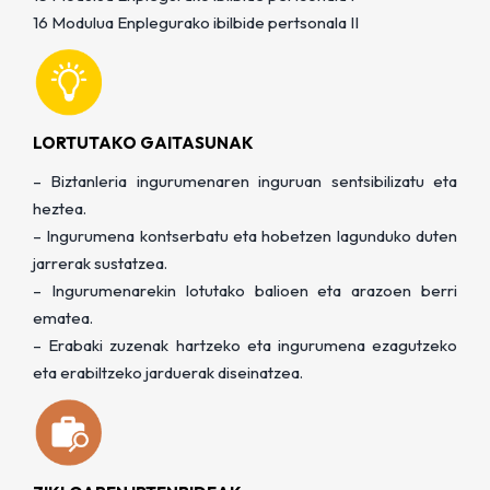
16 Modulua Enplegurako ibilbide pertsonala II
LORTUTAKO GAITASUNAK
– Biztanleria ingurumenaren inguruan sentsibilizatu eta
heztea.
– Ingurumena kontserbatu eta hobetzen lagunduko duten
jarrerak sustatzea.
– Ingurumenarekin lotutako balioen eta arazoen berri
ematea.
– Erabaki zuzenak hartzeko eta ingurumena ezagutzeko
eta erabiltzeko jarduerak diseinatzea.