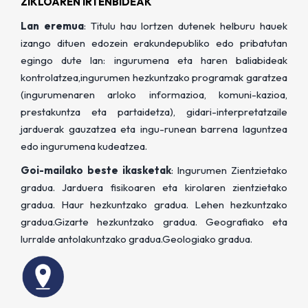
ZIKLOAREN IRTENBIDEAK
Lan eremua
: Titulu hau lortzen dutenek helburu hauek
izango dituen edozein erakundepubliko edo pribatutan
egingo dute lan: ingurumena eta haren baliabideak
kontrolatzea,ingurumen hezkuntzako programak garatzea
(ingurumenaren arloko informazioa, komuni-kazioa,
prestakuntza eta partaidetza), gidari-interpretatzaile
jarduerak gauzatzea eta ingu-runean barrena laguntzea
edo ingurumena kudeatzea.
Goi-mailako beste ikasketak
: Ingurumen Zientzietako
gradua. Jarduera fisikoaren eta kirolaren zientzietako
gradua. Haur hezkuntzako gradua. Lehen hezkuntzako
gradua.Gizarte hezkuntzako gradua. Geografiako eta
lurralde antolakuntzako gradua.Geologiako gradua.