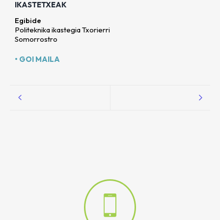
IKASTETXEAK
Egibide
Politeknika ikastegia Txorierri
Somorrostro
• GOI MAILA