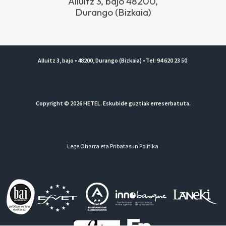
Alluitz 3, bajo 48200,
Durango (Bizkaia)
Alluitz 3, bajo • 48200, Durango (Bizkaia) • Tel: 94 620 23 50
Copyright © 2026 HETEL. Eskubide guztiak erreserbatuta.
Lege Oharra eta Pribatasun Politika