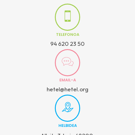
TELEFONOA
94 620 23 50
EMAIL-A
hetel@hetel.org
HELBIDEA