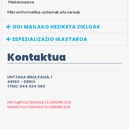
·
Mekanizazioa
· Mikroinformatika-sistemak eta sareak
GOI MAILAKO HEZIKETA ZIKLOAK
ESPEZIALIZAZIO IKASTAROA
Kontaktua
UNTZAGA IBAIA KALEA, 1
48160 – DERIO
TFNO: 944 034 060
INFO@POLITEKNIKATXORIERRI.EUS
WWW.POLITEKNIKATXORIERRI.EUS