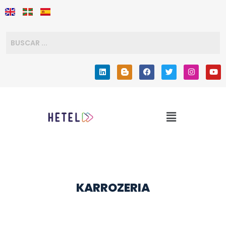
KARROZERIA