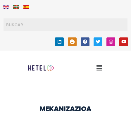
MEKANIZAZIOA