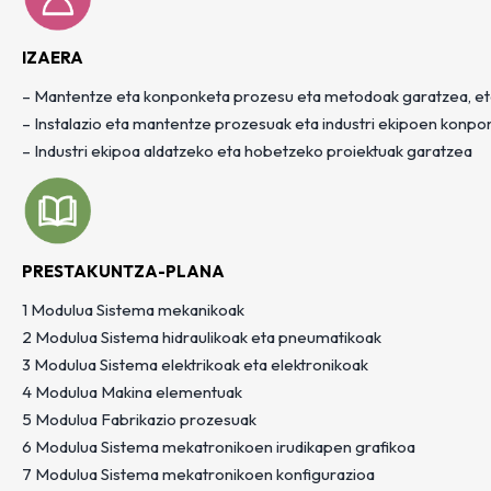
IZAERA
– Mantentze eta konponketa prozesu eta metodoak garatzea, et
– Instalazio eta mantentze prozesuak eta industri ekipoen konpo
– Industri ekipoa aldatzeko eta hobetzeko proiektuak garatzea
PRESTAKUNTZA-PLANA
1 Modulua Sistema mekanikoak
2 Modulua Sistema hidraulikoak eta pneumatikoak
3 Modulua Sistema elektrikoak eta elektronikoak
4 Modulua Makina elementuak
5 Modulua Fabrikazio prozesuak
6 Modulua Sistema mekatronikoen irudikapen grafikoa
7 Modulua Sistema mekatronikoen konfigurazioa