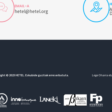
H
EMAIL-A
A
hetel@hetel.org
D
ight © 2023 HETEL. Eskubide guztiak erreserbatuta.
Lege Oharra eta