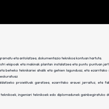
gramatu eta antolatzea, dokumentazio teknikoa kontuan hartuta.
tri ekipoak eta makinak plantan instalatzea eta puntu puntuan jar
eta beheko teknikariei ahalik eta gehien lagunduaz, eta ezarritako
 eskuratuaz
atzeko proiektuak garatzea, ezarritako arauei jarraituz, eta fa
o teknikoek, ingeniari teknikoek edo diplomadunek gainbegiratuko du