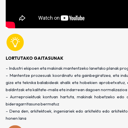
LORTUTAKO GAITASUNAK
– Industri ekipoen eta makinak mantentzeko lanetako planak pro
– Mantentze prozesuak koordinatu eta gainbegiratzea, eta indus
giza eta teknika baliabideak ahalik eta hobekien aprobetxatuz, 
baldintzak eta kalitate-maila eta indarrean dagoen normalizazioa
– Aurreproiektuak kontuan hartuta, makinak hobetzeko edo ald
bideragarritasuna bermatuz
– Dena den, arkitektoek, ingeniariek edo arkitekto edo arkitekt
honen lana