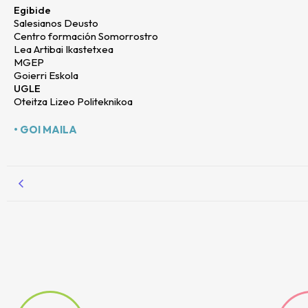
Egibide
Salesianos Deusto
Centro formación Somorrostro
Lea Artibai Ikastetxea
MGEP
Goierri Eskola
UGLE
Oteitza Lizeo Politeknikoa
• GOI MAILA