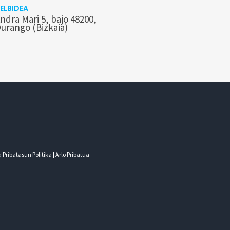
ELBIDEA
ndra Mari 5, bajo 48200,
urango (Bizkaia)
 Pribatasun Politika
|
Arlo Pribatua