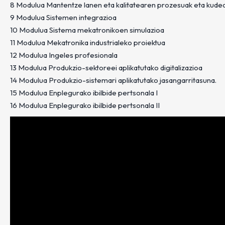
8 Modulua Mantentze lanen eta kalitatearen prozesuak eta kude
9 Modulua Sistemen integrazioa
10 Modulua Sistema mekatronikoen simulazioa
11 Modulua Mekatronika industrialeko proiektua
12 Modulua Ingeles profesionala
13 Modulua Produkzio-sektoreei aplikatutako digitalizazioa
14 Modulua Produkzio-sistemari aplikatutako jasangarritasuna.
15 Modulua Enplegurako ibilbide pertsonala I
16 Modulua Enplegurako ibilbide pertsonala II