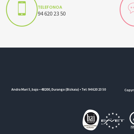
TELEFONOA
94 620 23 50
Andra Mari 5, bajo • 48200, Durango (Bizkaia) • Tel: 94 620 23 50
Copyr