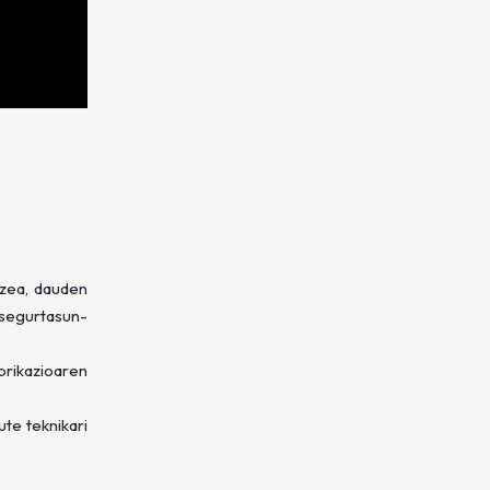
tzea, dauden
 segurtasun-
brikazioaren
te teknikari