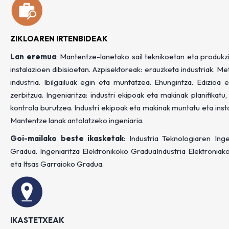
ZIKLOAREN IRTENBIDEAK
Lan eremua
: Mantentze-lanetako sail teknikoetan eta produk
instalazioen dibisioetan. Azpisektoreak: erauzketa industriak. 
industria. Ibilgailuak egin eta muntatzea. Ehungintza. Edizioa
zerbitzua. Ingeniaritza: industri ekipoak eta makinak planifikat
kontrola burutzea. Industri ekipoak eta makinak muntatu eta inst
Mantentze lanak antolatzeko ingeniaria.
Goi-mailako beste ikasketak
: Industria Teknologiaren Inge
Gradua. Ingeniaritza Elektronikoko GraduaIndustria Elektronia
eta Itsas Garraioko Gradua.
IKASTETXEAK