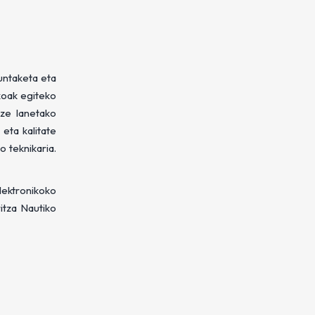
untaketa eta
koak egiteko
tze lanetako
eta kalitate
o teknikaria.
lektronikoko
itza Nautiko