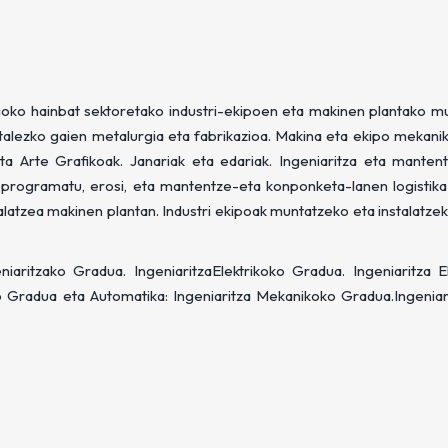
zioko hainbat sektoretako industri-ekipoen eta makinen plantako m
Metalezko gaien metalurgia eta fabrikazioa. Makina eta ekipo mekani
 eta Arte Grafikoak. Janariak eta edariak. Ingeniaritza eta manten
u, programatu, erosi, eta mantentze-eta konponketa-lanen logistika 
alatzea makinen plantan. Industri ekipoak muntatzeko eta instalatzek
niaritzako Gradua. IngeniaritzaElektrikoko Gradua. Ingeniaritza E
ko Gradua eta Automatika: Ingeniaritza Mekanikoko Gradua.Ingeniar