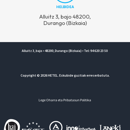
HELBIDEA
Alluitz 3, bajo 48200,
Durango (Bizkaia)
Alluitz 3, bajo • 48200, Durango (Bizkaia) • Tel: 94 620 23 50
Copyright © 2026 HETEL. Eskubide guztiak erreserbatuta.
Lege Oharra eta Pribatasun Politika