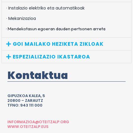
· Instalazio elektriko eta automatikoak
· Mekanizazioa
· Mendekotasun egoeran dauden pertsonen arreta
GOI MAILAKO HEZIKETA ZIKLOAK
ESPEZIALIZAZIO IKASTAROA
Kontaktua
GIPUZKOA KALEA, 5
20800 – ZARAUTZ
TFNO: 943 111 000
INFORMAZIOA@OTEITZALP.ORG
WWW.OTEITZALP.EUS