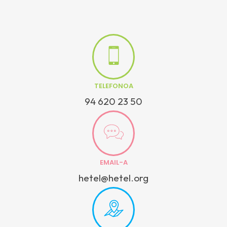
TELEFONOA
94 620 23 50
EMAIL-A
hetel@hetel.org