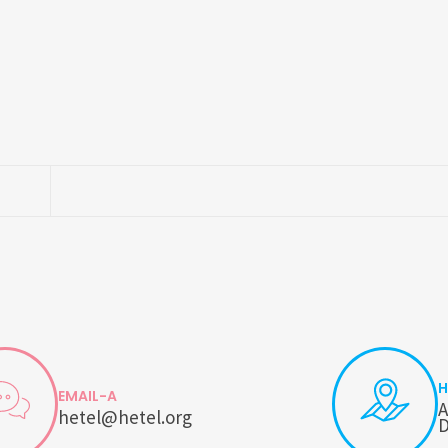
H
EMAIL-A
A
hetel@hetel.org
D