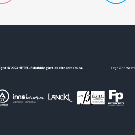
ight © 2023 HETEL. Eskubide guztiak erreserbatuta.
Lege Oharra eta