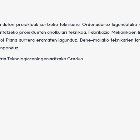
sia duten proiektuak sortzeko teknikaria. Ordenadorez lagundutako
ntatzeko proiektuetan aholkulari teknikoa. Fabrikazio Mekanikoen I
rol Plana aurrera eramaten lagunduz. Behe-mailako teknikarien lan
onponduz.
stria TeknologiarenIngeniaritzako Gradua