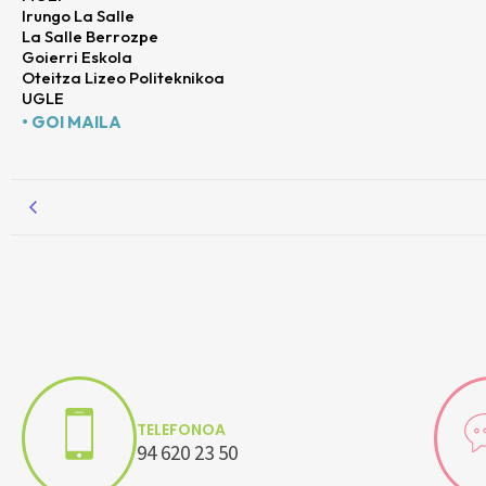
Irungo La Salle
La Salle Berrozpe
Goierri Eskola
Oteitza Lizeo Politeknikoa
UGLE
• GOI MAILA
TELEFONOA
94 620 23 50