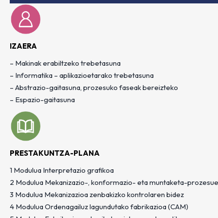
IZAERA
– Makinak erabiltzeko trebetasuna
– Informatika – aplikazioetarako trebetasuna
– Abstrazio-gaitasuna, prozesuko faseak bereizteko
– Espazio-gaitasuna
PRESTAKUNTZA-PLANA
1 Modulua Interpretazio grafikoa
2 Modulua Mekanizazio-, konformazio- eta muntaketa-prozesuen
3 Modulua Mekanizazioa zenbakizko kontrolaren bidez
4 Modulua Ordenagailuz lagundutako fabrikazioa (CAM)