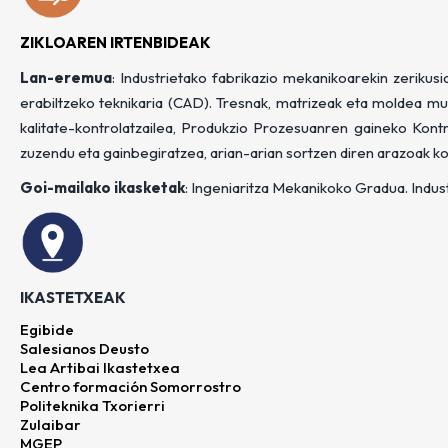
ZIKLOAREN IRTENBIDEAK
Lan-eremua
: Industrietako fabrikazio mekanikoarekin zeriku
erabiltzeko teknikaria (CAD). Tresnak, matrizeak eta moldea mu
kalitate-kontrolatzailea, Produkzio Prozesuanren gaineko Kont
zuzendu eta gainbegiratzea, arian-arian sortzen diren arazoak k
Goi-mailako ikasketak
: Ingeniaritza Mekanikoko Gradua. Indu
IKASTETXEAK
Egibide
Salesianos Deusto
Lea Artibai Ikastetxea
Centro formación Somorrostro
Politeknika Txorierri
Zulaibar
MGEP