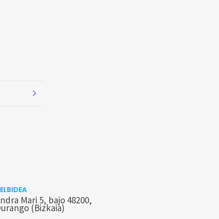
ELBIDEA
ndra Mari 5, bajo 48200,
urango (Bizkaia)