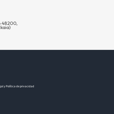
jo 48200,
kaia)
gal y Política de privacidad