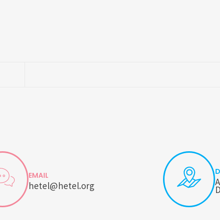
D
EMAIL
A
hetel@hetel.org
D