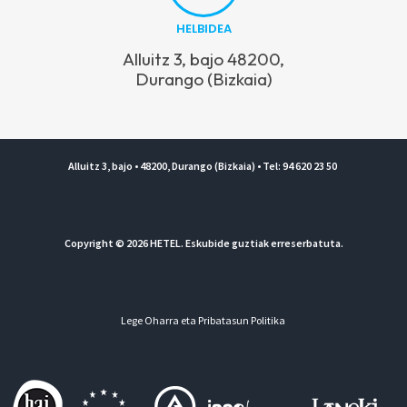
HELBIDEA
Alluitz 3, bajo 48200,
Durango (Bizkaia)
Alluitz 3, bajo • 48200, Durango (Bizkaia) • Tel: 94 620 23 50
Copyright © 2026 HETEL. Eskubide guztiak erreserbatuta.
Lege Oharra eta Pribatasun Politika