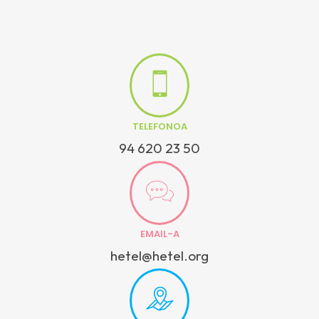
TELEFONOA
94 620 23 50
EMAIL-A
hetel@hetel.org