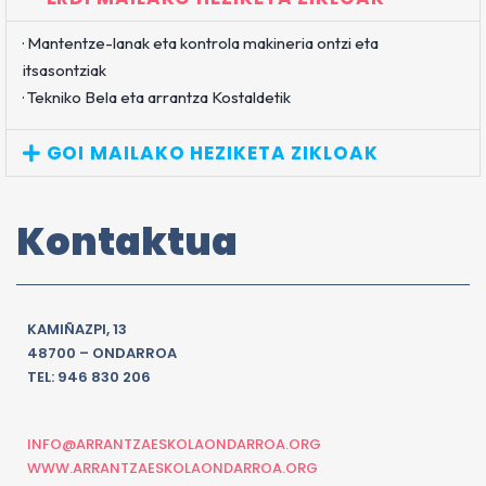
· Mantentze-lanak eta kontrola makineria ontzi eta
itsasontziak
· Tekniko Bela eta arrantza Kostaldetik
GOI MAILAKO HEZIKETA ZIKLOAK
Kontaktua
KAMIÑAZPI, 13
48700 – ONDARROA
TEL: 946 830 206
INFO@ARRANTZAESKOLAONDARROA.ORG
WWW.ARRANTZAESKOLAONDARROA.ORG