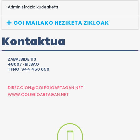
· Administrazio kudeaketa
GOI MAILAKO HEZIKETA ZIKLOAK
Kontaktua
ZABALBIDE 110
48007 · BILBAO
TFNO: 944 450 650
DIRECCION@COLEGIOARTAGAN.NET
WWW.COLEGIOARTAGAN.NET