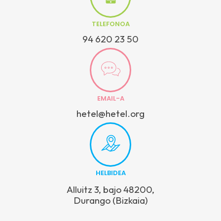
TELEFONOA
94 620 23 50
EMAIL-A
hetel@hetel.org
HELBIDEA
Alluitz 3, bajo 48200,
Durango (Bizkaia)