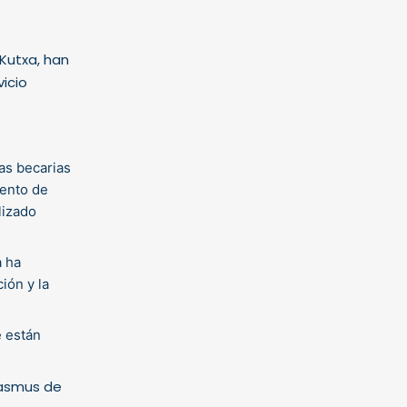
 Kutxa, han
icio
as becarias
mento de
lizado
a ha
ión y la
e están
rasmus de