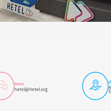
D
EMAIL
A
hetel@hetel.org
D