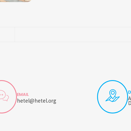
D
EMAIL
A
hetel@hetel.org
D