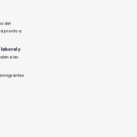
os del
rá pronto a
 laboral y
ndan a las
 inmigrantes