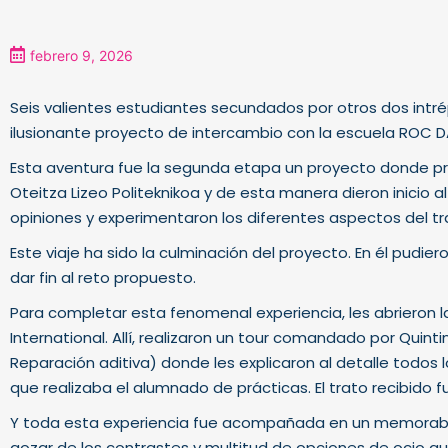
febrero 9, 2026
Seis valientes estudiantes secundados por otros dos intré
ilusionante proyecto de intercambio con la escuela ROC D
Esta aventura fue la segunda etapa un proyecto donde pr
Oteitza Lizeo Politeknikoa y de esta manera dieron inicio
opiniones y experimentaron los diferentes aspectos del tr
Este viaje ha sido la culminación del proyecto. En él pudier
dar fin al reto propuesto.
Para completar esta fenomenal experiencia, les abrieron 
International. Allí, realizaron un tour comandado por Qui
Reparación aditiva) donde les explicaron al detalle todos l
que realizaba el alumnado de prácticas. El trato recibido f
Y toda esta experiencia fue acompañada en un memorable 
gozar de los contrastes y multitud de opciones de ocio qu