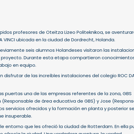
pidos profesores de Oteitza Lizeo Politeknikoa, se aventura
A VINCI ubicada en la ciudad de Dordrecht, Holanda.
eviamente seis alumnos Holandeses visitaron las instalacio
 al proyecto. Durante esta etapa compartieron conocimiento
abajo en equipo.
on disfrutar de las increíbles instalaciones del colegio ROC D
las puertas una de las empresas referentes de la zona, GBS
ntin (Responsable de área educativa de GBS) y Jose (Respon
os servicios ofrecidos y la formación en planta y posterior 
ue insuperable.
entorno que les ofreció la ciudad de Rotterdam. En ella p
e ofrecía la ciudad. Una verdadera aventura, la verdad.