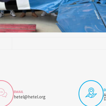
D
EMAIL
A
hetel@hetel.org
D