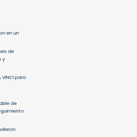
ron en un
nes de
s y
A VINCI para
sable de
seguimiento
udieron