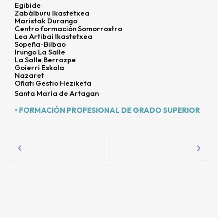
Egibide
Zabálburu Ikastetxea
Maristak Durango
Centro formación Somorrostro
Lea Artibai Ikastetxea
Sopeña-Bilbao
Irungo La Salle
La Salle Berrozpe
Goierri Eskola
Nazaret
Oñati Gestio Heziketa
Santa María de Artagan
• FORMACIÓN PROFESIONAL DE GRADO SUPERIOR