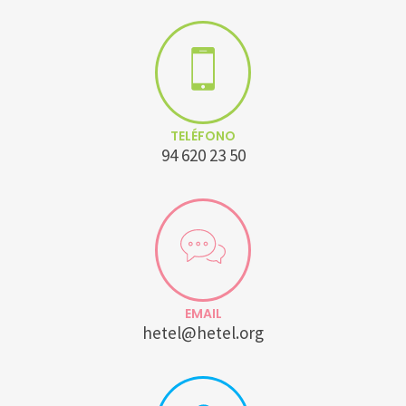
TELÉFONO
94 620 23 50
EMAIL
hetel@hetel.org