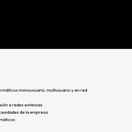
formáticos monousuario, multiusuario y en red
exión a redes extensas
ecesidades de la empresa
rmáticos