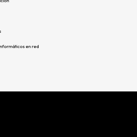
ación
s
informáticos en red