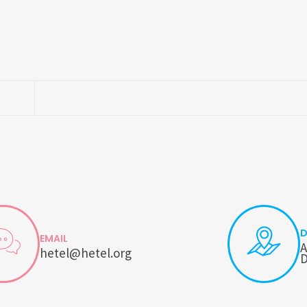
D
EMAIL
A
hetel@hetel.org
D