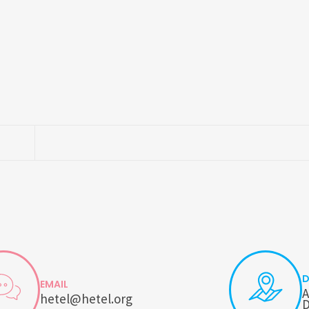
D
EMAIL
A
hetel@hetel.org
D