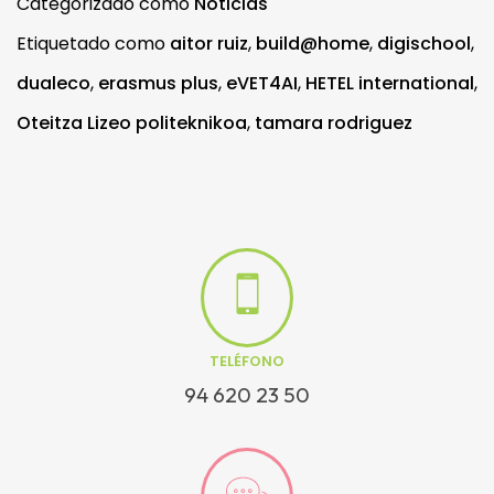
Categorizado como
Noticias
Etiquetado como
aitor ruiz
,
build@home
,
digischool
,
dualeco
,
erasmus plus
,
eVET4AI
,
HETEL international
,
Oteitza Lizeo politeknikoa
,
tamara rodriguez
TELÉFONO
94 620 23 50