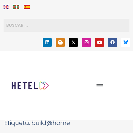
Etiqueta:
build@home