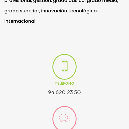
profesional
,
gestión
,
grado básico
,
grado medio
,
grado superior
,
innovación tecnológica
,
internacional
TELÉFONO
94 620 23 50