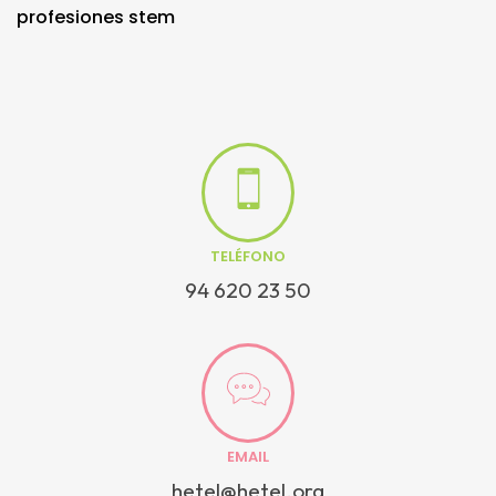
profesiones stem
TELÉFONO
94 620 23 50
EMAIL
hetel@hetel.org