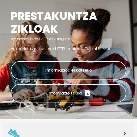
PRESTAKUNTZA
ZIKLOAK
Aztertzen zikloak FP eskuragarri
eta aurkitu zer ikastera HETEL zentroak Euskal herrian.
Informazioa eskatzeko
Informazio taula