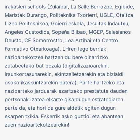
irakasleri schools (Zulaibar, La Salle Berrozpe, Egibide,
Maristak Durango, Politeknika Txorierri, UGLE, Oteitza
Lizeo Politeknikoa, Goierri eskola, Jesuitak Indautxu,
Angeles Custodios, Sopeña Bilbao, MGEP, Salesianos
Deusto, CF Somorrostro, Lea Artibai eta Centro
Formativo Otxarkoaga). LHren lege berriak
nazioartekotzea hartzen du bere oinarrizko
zutabeetako bat bezala (digitalizazioarekin,
iraunkortasunarekin, ekintzailetzarekin eta bizialdi
osoko ikaskuntzarekin batera). Parte hartzeko eta
nazioarteko jarduerak ezartzeko prestatuta dauden
pertsonak izatea elkarte gisa dugun estrategiaren
parte da, eta hori da gure aldetik egiten dugun
ekarpen txikia. Eskerrik asko guztioi eta abantean
zuen nazioartekotzearekin!