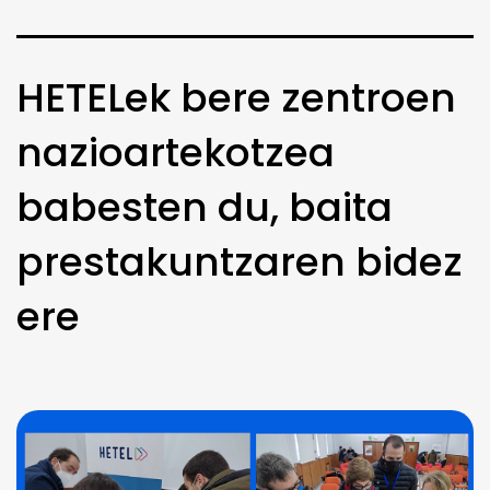
HETELek bere zentroen
nazioartekotzea
babesten du, baita
prestakuntzaren bidez
ere