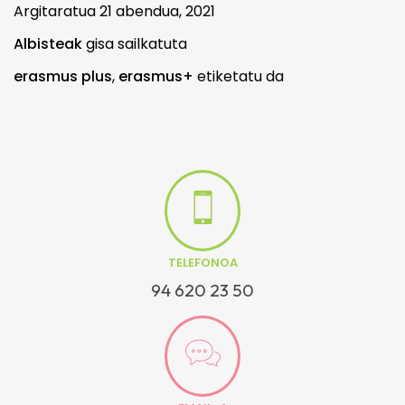
Argitaratua
21 abendua, 2021
Albisteak
gisa sailkatuta
erasmus plus
,
erasmus+
etiketatu da
TELEFONOA
94 620 23 50