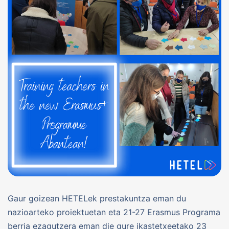
Gaur goizean HETELek prestakuntza eman du
nazioarteko proiektuetan eta 21-27 Erasmus Programa
berria ezagutzera eman die gure ikastetxeetako 23