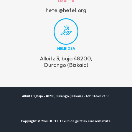
EMAIL-A
hetel@hetel.org
HELBIDEA
Alluitz 3, bajo 48200,
Durango (Bizkaia)
Alluitz 3, bajo • 48200, Durango (Bizkaia) • Tel: 94 620 23 50
Copyright © 2026 HETEL. Eskubide guztiak erreserbatuta.