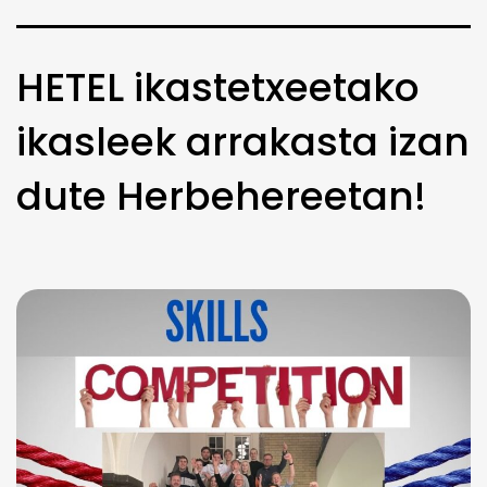
HETEL ikastetxeetako
ikasleek arrakasta izan
dute Herbehereetan!