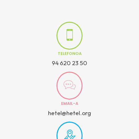
TELEFONOA
94 620 23 50
EMAIL-A
hetel@hetel.org