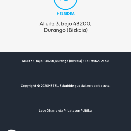
HELBIDEA
Alluitz 3, bajo 48200,
Durango (Bizkaia)
Alluitz 3, bajo • 48200, Durango (Bizkaia) • Tel: 94 620 23 50
Copyright © 2026 HETEL. Eskubide guztiak erreserbatuta.
Lege Oharra eta Pribatasun Politika