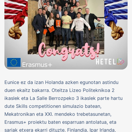
Eunice ez da izan Holanda azken egunotan astindu
duen ekaitz bakarra. Oteitza Lizeo Politeknikoa 2
ikaslek eta La Salle Berrozpeko 3 ikaslek parte hartu
dute Skills competitionen simulazio batean,
Mekatronikan eta XXI. mendeko trebetasunetan,
Erasmus+ proiektu baten esparruan antolatua, eta
sariak etxera ekarri dituzte. Finlandia, Ipar Irlanda,