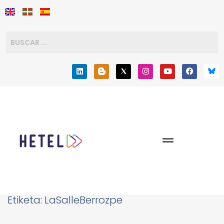
Etiketa:
LaSalleBerrozpe