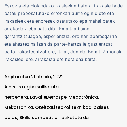
Eskozia eta Holandako ikasleekin batera, irakasle talde
batek proposatutako erronkari aurre egin diote eta
irakasleek eta enpresek osatutako epaimahai batek
arrakastaz ebaluatu ditu. Emaitza baino
garrantzitsuagoa, esperientzia, oro har, aberasgarria
eta ahaztezina izan da parte-hartzaile guztientzat,
baita irakasleentzat ere, Itziar, Jon eta Beñat. Zorionak
irakasleei ere, arrakasta ere beraiena baita!
Argitaratua
21 otsaila, 2022
Albisteak
gisa sailkatuta
herbehera
,
LaSalleBerrozpe
,
Mecatrónica
,
Mekatronika
,
OteitzaLizeoPoliteknikoa
,
paises
bajos
,
Skills competition
etiketatu da