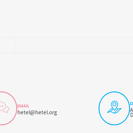
D
EMAIL
A
hetel@hetel.org
D