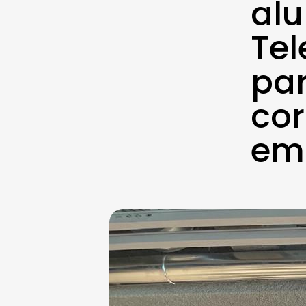
alu
Te
par
cor
emp