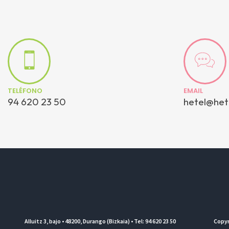
TELÉFONO
EMAIL
94 620 23 50
hetel@het
Alluitz 3, bajo • 48200, Durango (Bizkaia) • Tel: 94 620 23 50
Copyr