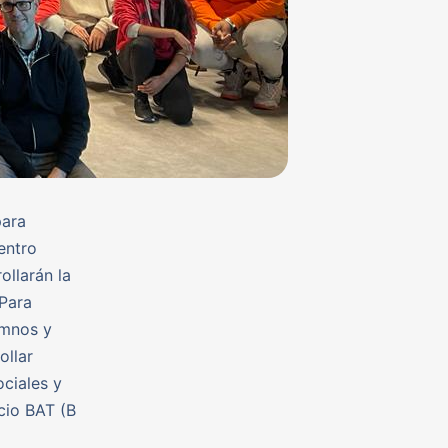
para
entro
ollarán la
 Para
umnos y
ollar
ciales y
cio BAT (B