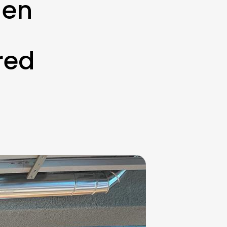
 en
red