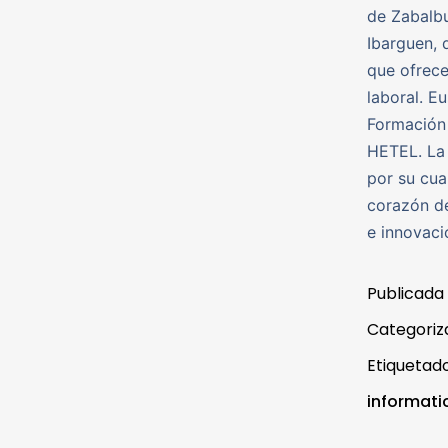
de Zabalbu
Ibarguen, 
que ofrece
laboral. E
Formación 
HETEL. La 
por su cua
corazón de
e innovaci
Publicada
Categori
Etiqueta
informati