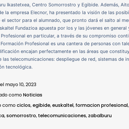
ru Ikastetxea, Centro Somorrostro y Egibide. Además, Ait
de la empresa Elecnor, ha presentado la visión de las posib
 el sector para el alumnado, que pronto dará el salto al m
uskaltel Fundazioa apuesta por los y las jóvenes en general 
Profesional en particular, a través de su compromiso con
Formación Profesional es una cantera de personas con tal
lificación encajan perfectamente en las áreas que constituy
 las telecomunicaciones: despliegue de red, sistemas de i
ón tecnológica.
 el
mayo 10, 2023
zado como
Noticias
do como
ciclos
,
egibide
,
euskaltel
,
formacion profesional
ca
,
somorrostro
,
telecomunicaciones
,
zabalburu