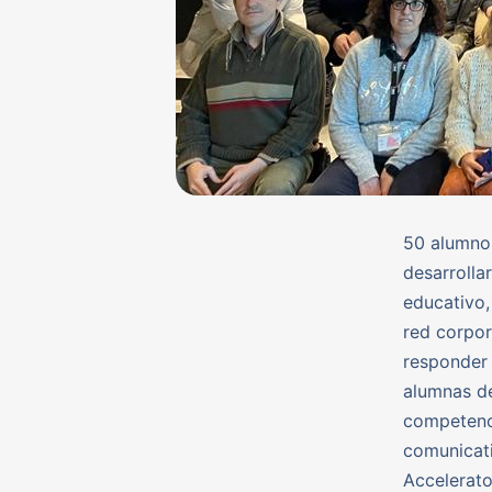
50 alumnos
desarrolla
educativo,
red corpor
responder 
alumnas de
competenci
comunicati
Accelerato