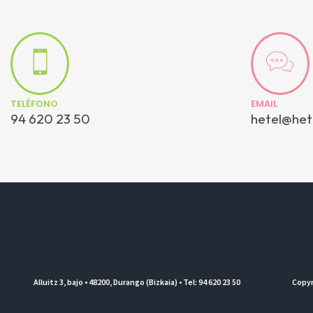
TELÉFONO
EMAIL
94 620 23 50
hetel@het
Alluitz 3, bajo • 48200, Durango (Bizkaia) • Tel: 94 620 23 50
Copyr