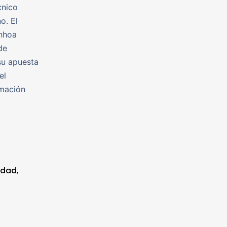
cnico
o. El
inhoa
de
su apuesta
el
rmación
idad
,