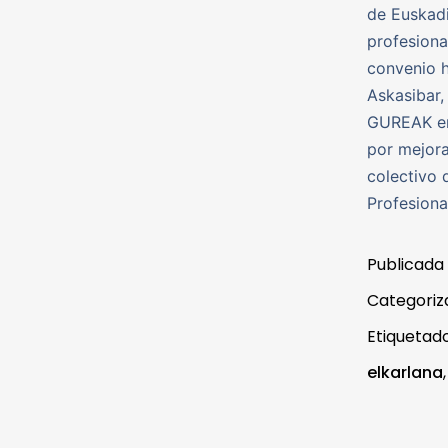
de Euskadi
profesiona
convenio h
Askasibar,
GUREAK en
por mejora
colectivo 
Profesiona
Publicada
Categori
Etiqueta
elkarlana