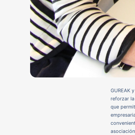
GUREAK y 
reforzar l
que permit
empresaria
convenien
asociación