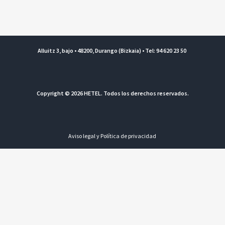
Alluitz 3, bajo • 48200, Durango (Bizkaia) • Tel: 94 620 23 50
Copyright © 2026 HETEL. Todos los derechos reservados.
Aviso legal y Política de privacidad