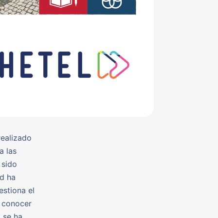
realizado
a las
 sido
ad ha
estiona el
o conocer
 se ha