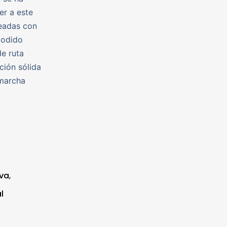
er a este
neadas con
podido
de ruta
ción sólida
 marcha
iva
,
l