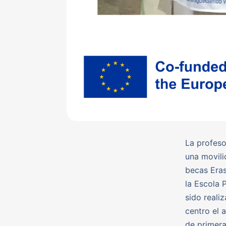
La profeso
una movili
becas Era
la Escola 
sido reali
centro el 
de primera