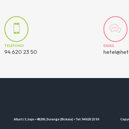
TELÉFONO
EMAIL
94 620 23 50
hetel@het
Alluitz 3, bajo • 48200, Durango (Bizkaia) • Tel: 94 620 23 50
Copyr