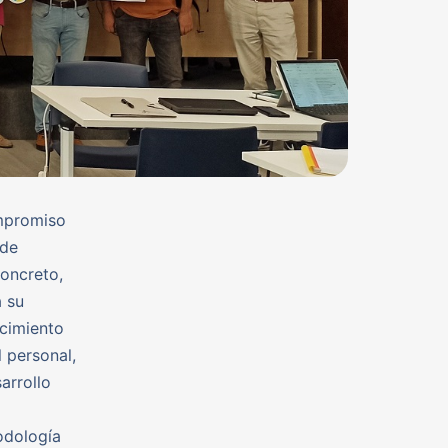
ompromiso
 de
oncreto,
a su
ocimiento
l personal,
arrollo
odología