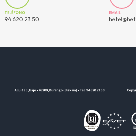
TELÉFONO
EMAIL
94 620 23 50
hetel@het
Alluitz 3, bajo • 48200, Durango (Bizkaia) • Tel: 94 620 23 50
Copyr