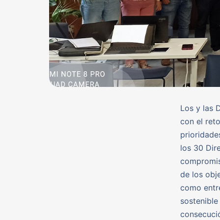
Los y las
con el ret
prioridade
los 30 Dir
compromiso
de los obj
como entre
sostenible
consecució