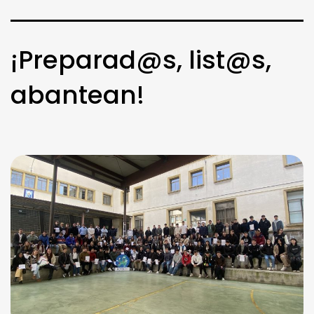
¡Preparad@s, list@s,
abantean!