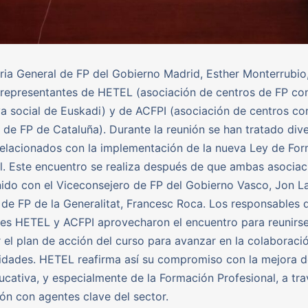
ria General de FP del Gobierno Madrid, Esther Monterrubio
 representantes de HETEL (asociación de centros de FP co
iva social de Euskadi) y de ACFPI (asociación de centros c
 de FP de Cataluña). Durante la reunión se han tratado div
elacionados con la implementación de la nueva Ley de Fo
l. Este encuentro se realiza después de que ambas asociac
ido con el Viceconsejero de FP del Gobierno Vasco, Jon La
 de FP de la Generalitat, Francesc Roca. Los responsables d
es HETEL y ACFPI aprovecharon el encuentro para reunirse
 el plan de acción del curso para avanzar en la colaboraci
dades. HETEL reafirma así su compromiso con la mejora d
ucativa, y especialmente de la Formación Profesional, a tra
ón con agentes clave del sector.