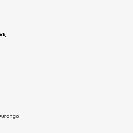
di
,
 Durango