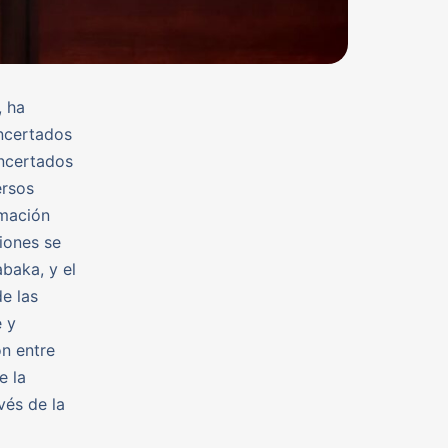
, ha
ncertados
oncertados
ersos
rmación
iones se
baka, y el
e las
 y
ón entre
e la
vés de la