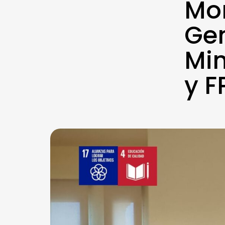
Mon
Gen
Min
y F