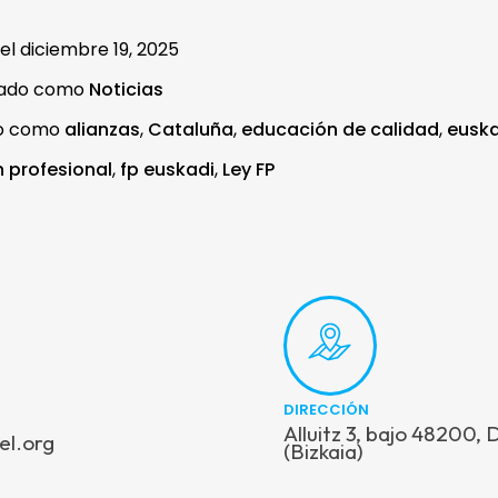
 el
diciembre 19, 2025
zado como
Noticias
do como
alianzas
,
Cataluña
,
educación de calidad
,
euska
 profesional
,
fp euskadi
,
Ley FP
DIRECCIÓN
Alluitz 3, bajo 48200,
el.org
(Bizkaia)