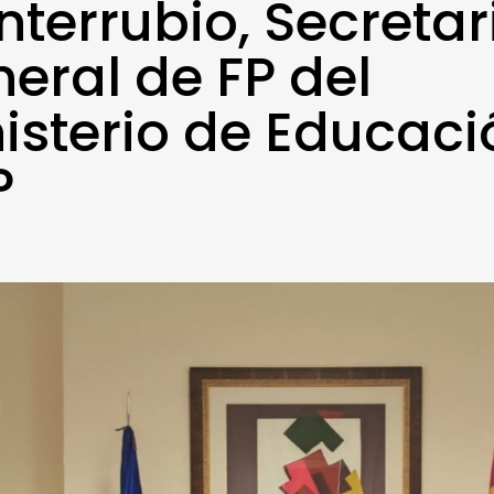
terrubio, Secretar
eral de FP del
isterio de Educaci
P