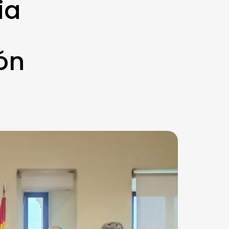
ia
ón