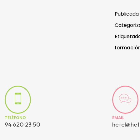
Publicada
Categori
Etiqueta
formación
TELÉFONO
EMAIL
94 620 23 50
hetel@het