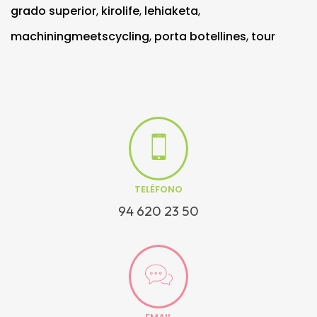
grado superior
,
kirolife
,
lehiaketa
,
machiningmeetscycling
,
porta botellines
,
tour
TELÉFONO
94 620 23 50